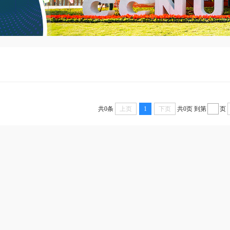
共0条
上页
1
下页
共0页
到第
页