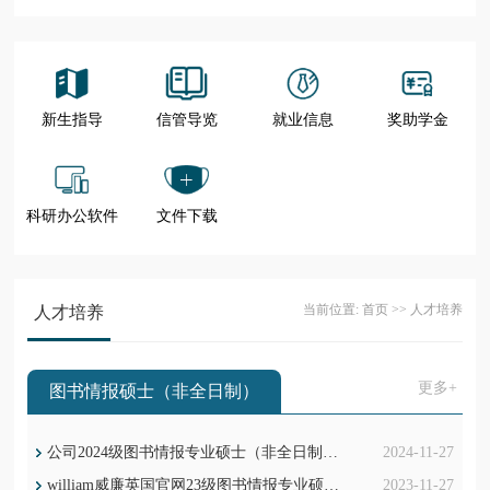
新生指导
信管导览
就业信息
奖助学金
科研办公软件
文件下载
当前位置:
首页
>>
人才培养
人才培养
更多+
图书情报硕士（非全日制）
公司2024级图书情报专业硕士（非全日制）团建活动圆满结束
2024-11-27
william威廉英国官网23级图书情报专业硕士（非全日制）团建活动顺利开展
2023-11-27