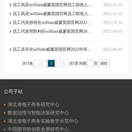
员工风采|william威廉英国官网员工联络人风采展示（二）
2022-11-15
员工风采|william威廉英国官网员工联络人风采展示（一）
2022-11-15
员工代表孙玲在william威廉英国官网2022级研究生新生开学典礼上致辞
2022-10-14
员工代表邓胜利在william威廉英国官网2022级本科生新生开学典礼上致辞
2022-10-14
员工吴丹在william威廉英国官网2022年毕业典礼上的发言
2022-06-18
共11条
上页
1
下页
共1页
到第
页
跳转
公司子站
湖北省电子商务研究中心
数据治理与智能决策研究中心
湖北省电子商务实验教学示范中心
中国图书馆创新发展研究中心