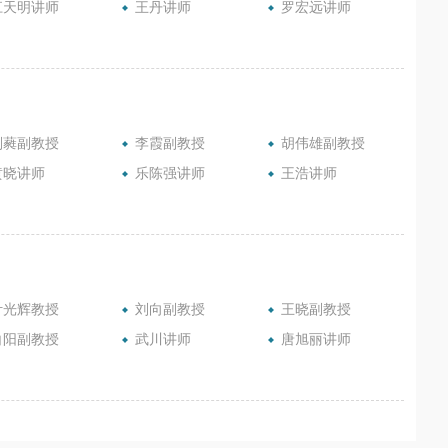
江天明讲师
王丹讲师
罗宏远讲师
刘蕤副教授
李霞副教授
胡伟雄副教授
黄晓讲师
乐陈强讲师
王浩讲师
叶光辉教授
刘向副教授
王晓副教授
白阳副教授
武川讲师
唐旭丽讲师