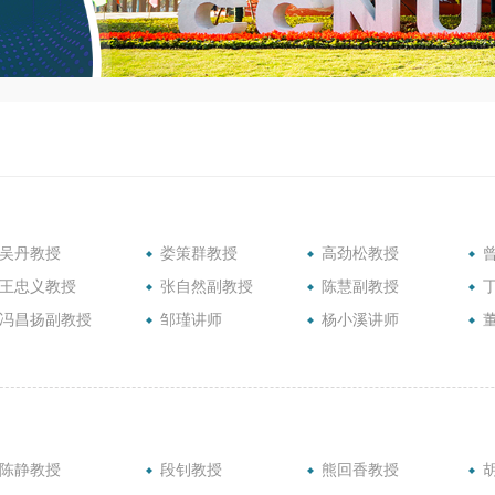
吴丹教授
娄策群教授
高劲松教授
王忠义教授
张自然副教授
陈慧副教授
冯昌扬副教授
邹瑾讲师
杨小溪讲师
陈静教授
段钊教授
熊回香教授