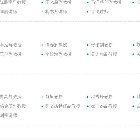
陈鹏宇副教授
王光超副教授
马滔特任副教授
陈皓讲师
梅书凡讲师
肖飞讲师
李延晖教授
谭春辉教授
张珺副教授
王萍副教授
李沿海副教授
吴光梅副教授
曹高辉教授
肖毅教授
程秀峰教授
杨金庆副教授
陈文杰特任副教授
操玉杰副教授
刘宇讲师