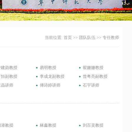
当前位置:
首页
>>
团队队伍
>>
专任教师
曾建勋教授
易明教授
翟姗姗教授
丁恒副教授
李成龙副教授
曾粤亮副教授
董晶讲师
傅诗婷讲师
石宇讲师
胡潜教授
林鑫教授
刘百灵教授